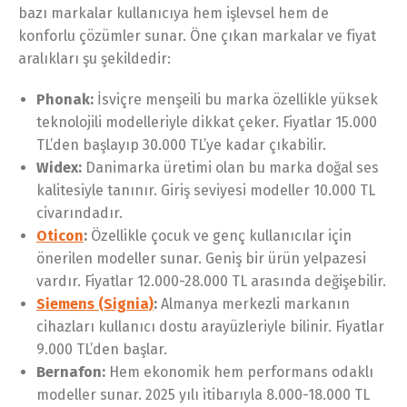
bazı markalar kullanıcıya hem işlevsel hem de
konforlu çözümler sunar. Öne çıkan markalar ve fiyat
aralıkları şu şekildedir:
Phonak:
İsviçre menşeili bu marka özellikle yüksek
teknolojili modelleriyle dikkat çeker. Fiyatlar 15.000
TL’den başlayıp 30.000 TL’ye kadar çıkabilir.
Widex:
Danimarka üretimi olan bu marka doğal ses
kalitesiyle tanınır. Giriş seviyesi modeller 10.000 TL
civarındadır.
Oticon
:
Özellikle çocuk ve genç kullanıcılar için
önerilen modeller sunar. Geniş bir ürün yelpazesi
vardır. Fiyatlar 12.000-28.000 TL arasında değişebilir.
Siemens (Signia)
:
Almanya merkezli markanın
cihazları kullanıcı dostu arayüzleriyle bilinir. Fiyatlar
9.000 TL’den başlar.
Bernafon:
Hem ekonomik hem performans odaklı
modeller sunar. 2025 yılı itibarıyla 8.000-18.000 TL