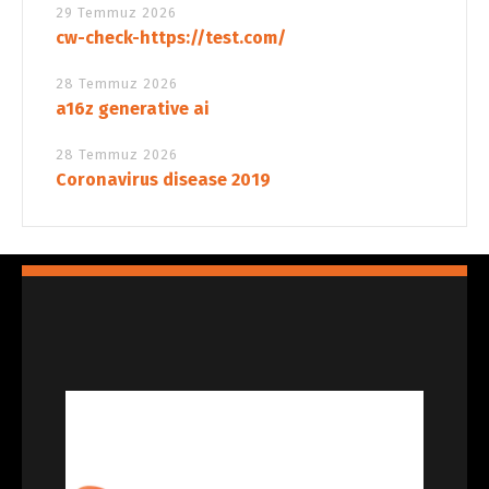
29 Temmuz 2026
cw-check-https://test.com/
28 Temmuz 2026
a16z generative ai
28 Temmuz 2026
Coronavirus disease 2019