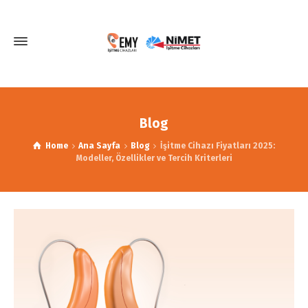
Blog
Home
Ana Sayfa
Blog
İşitme Cihazı Fiyatları 2025:
Modeller, Özellikler ve Tercih Kriterleri