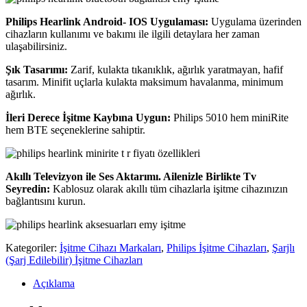
Philips Hearlink Android- IOS Uygulaması:
Uygulama üzerinden
cihazların kullanımı ve bakımı ile ilgili detaylara her zaman
ulaşabilirsiniz.
Şık Tasarımı:
Zarif, kulakta tıkanıklık, ağırlık yaratmayan, hafif
tasarım. Minifit uçlarla kulakta maksimum havalanma, minimum
ağırlık.
İleri Derece İşitme Kaybına Uygun:
Philips 5010 hem miniRite
hem BTE seçeneklerine sahiptir.
Akıllı Televizyon ile Ses Aktarımı. Ailenizle Birlikte Tv
Seyredin:
Kablosuz olarak akıllı tüm cihazlarla işitme cihazınızın
bağlantısını kurun.
Kategoriler:
İşitme Cihazı Markaları
,
Philips İşitme Cihazları
,
Şarjlı
(Şarj Edilebilir) İşitme Cihazları
Açıklama