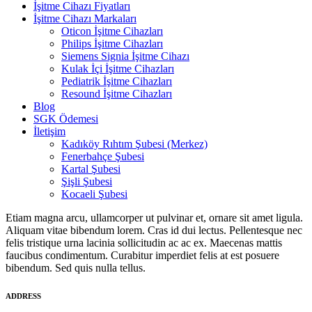
İşitme Cihazı Fiyatları
İşitme Cihazı Markaları
Oticon İşitme Cihazları
Philips İşitme Cihazları
Siemens Signia İşitme Cihazı
Kulak İçi İşitme Cihazları
Pediatrik İşitme Cihazları
Resound İşitme Cihazları
Blog
SGK Ödemesi
İletişim
Kadıköy Rıhtım Şubesi (Merkez)
Fenerbahçe Şubesi
Kartal Şubesi
Şişli Şubesi
Kocaeli Şubesi
Etiam magna arcu, ullamcorper ut pulvinar et, ornare sit amet ligula.
Aliquam vitae bibendum lorem. Cras id dui lectus. Pellentesque nec
felis tristique urna lacinia sollicitudin ac ac ex. Maecenas mattis
faucibus condimentum. Curabitur imperdiet felis at est posuere
bibendum. Sed quis nulla tellus.
ADDRESS