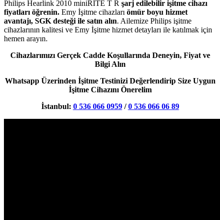
Philips Hearlink 2010 miniRITE T R
şarj edilebilir işitme cihazı
fiyatları öğrenin.
Emy İşitme cihazları
ömür boyu hizmet
avantajı, SGK desteği ile satın alın
. Ailemize Philips işitme
cihazlarının kalitesi ve Emy İşitme hizmet detayları ile katılmak için
hemen arayın.
Cihazlarımızı Gerçek Cadde Koşullarında Deneyin, Fiyat ve
Bilgi Alın
Whatsapp Üzerinden İşitme Testinizi Değerlendirip Size Uygun
İşitme Cihazını Önerelim
İstanbul:
0 536 066 0959
/
0 536 066 06 89