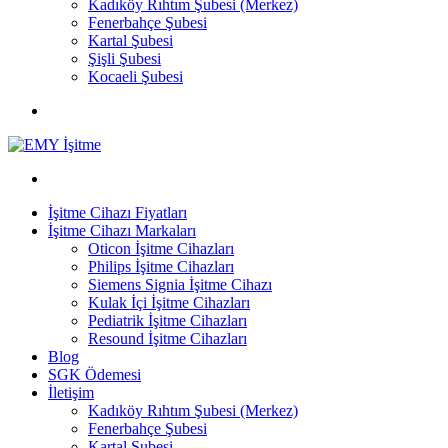
Kadıköy Rıhtım Şubesi (Merkez)
Fenerbahçe Şubesi
Kartal Şubesi
Şişli Şubesi
Kocaeli Şubesi
İşitme Cihazı Fiyatları
İşitme Cihazı Markaları
Oticon İşitme Cihazları
Philips İşitme Cihazları
Siemens Signia İşitme Cihazı
Kulak İçi İşitme Cihazları
Pediatrik İşitme Cihazları
Resound İşitme Cihazları
Blog
SGK Ödemesi
İletişim
Kadıköy Rıhtım Şubesi (Merkez)
Fenerbahçe Şubesi
Kartal Şubesi