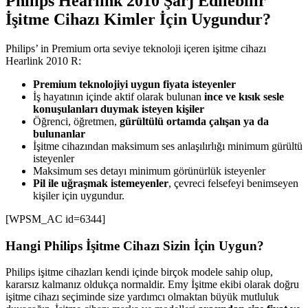
Philips Hearlink 2010 Şarj Edilebilir
İşitme Cihazı Kimler İçin Uygundur?
Philips’ in Premium orta seviye teknoloji içeren işitme cihazı
Hearlink 2010 R:
Premium teknolojiyi uygun fiyata isteyenler
İş hayatının içinde aktif olarak bulunan
ince ve kısık sesle
konuşulanları duymak isteyen kişiler
Öğrenci, öğretmen,
gürültülü ortamda çalışan ya da
bulunanlar
İşitme cihazından maksimum ses anlaşılırlığı minimum gürültü
isteyenler
Maksimum ses detayı minimum görünürlük isteyenler
Pil ile uğraşmak istemeyenler
, çevreci felsefeyi benimseyen
kişiler için uygundur.
[WPSM_AC id=6344]
Hangi Philips İşitme Cihazı Sizin İçin Uygun?
Philips işitme cihazları kendi içinde birçok modele sahip olup,
kararsız kalmanız oldukça normaldir. Emy İşitme ekibi olarak doğru
işitme cihazı seçiminde size yardımcı olmaktan büyük mutluluk