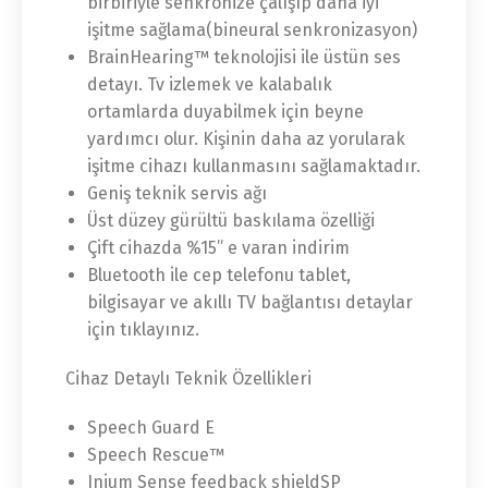
birbiriyle senkronize çalışıp daha iyi
işitme sağlama(bineural senkronizasyon)
BrainHearing™ teknolojisi ile üstün ses
detayı. Tv izlemek ve kalabalık
ortamlarda duyabilmek için beyne
yardımcı olur. Kişinin daha az yorularak
işitme cihazı kullanmasını sağlamaktadır.
Geniş teknik servis ağı
Üst düzey gürültü baskılama özelliği
Çift cihazda %15” e varan indirim
Bluetooth ile cep telefonu tablet,
bilgisayar ve akıllı TV bağlantısı detaylar
için tıklayınız.
Cihaz Detaylı Teknik Özellikleri
Speech Guard E
Speech Rescue™
Inium Sense feedback shieldSP