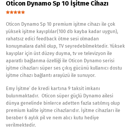
Oticon Dynamo Sp 10 İşitme Cihazı
1
müşteri
puanına
Oticon Dynamo Sp 10 premium işitme cihazı ile çok
dayanarak 5
üzerinden
yüksek işitme kayıplılar(100 db kayba kadar uygun),
5.00
puan
aldı
rahatsız edici feedback ötme sesi olmadan
konuşmalara dahil olup, TV seyredebilmektedir. Yüksek
kayıplar için üst düzey duyma, tv ve televizyon ile
aparatlı bağlanma özelliği ile Oticon Dynamo serisi
işitme cihazları süper ses çıkış gücünü kullanıcı dostu
işitme cihazı bağlantı arayüzü ile sunuyor.
Emy İşitme’ de kredi kartına 9 taksit imkanı
bulunmaktadır. Oticon süper güçlü Dynamo ailesi
dünya genelinde binlerce adetten fazla satılmış olup
premium kalite işitme cihazlarıdır. İşitme cihazları ile
beraber 6 aylık pil ve nem alıcı kutu hediye
verilmektedir.