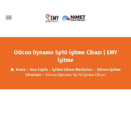
Oticon Dynamo Sp10 İşitme Cihazı | EMY
İşitme
Home
Ana Sayfa
İşitme Cihazı Markaları
Oticon İşitme
Cihazları
Oticon Dynamo Sp 10 İşitme Cihazı