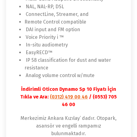
NAL, NAL-RP, DSL
ConnectLine, Streamer, and
Remote Control compatible
DAI input and FM option
Voice Priority i ™
In-situ audiometry
EasyRECD™
IP 58 classification for dust and water
resistance
Analog volume control w/mute
İndirimli Oticon Dynamo Sp 10 Fiyatı İçin
Tıkla ve Ara:
(0312) 419 00 46
/ (0553) 705
46 00
Merkezimiz Ankara Kızılay’ dadır. Otopark,
asansör ve engelli rampamız
bulunmaktadır.