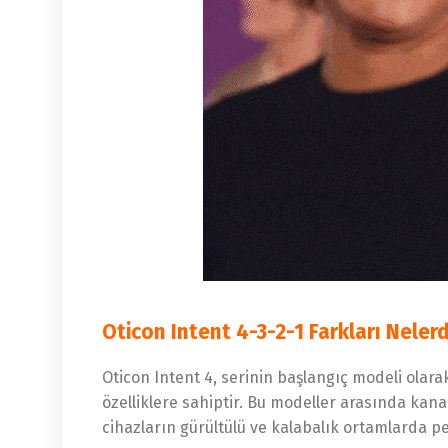
Oticon Intent 4-3-2-1 Farkları Nelerd
Oticon Intent 4, serinin başlangıç modeli olara
özelliklere sahiptir. Bu modeller arasında kanal
cihazların gürültülü ve kalabalık ortamlarda per