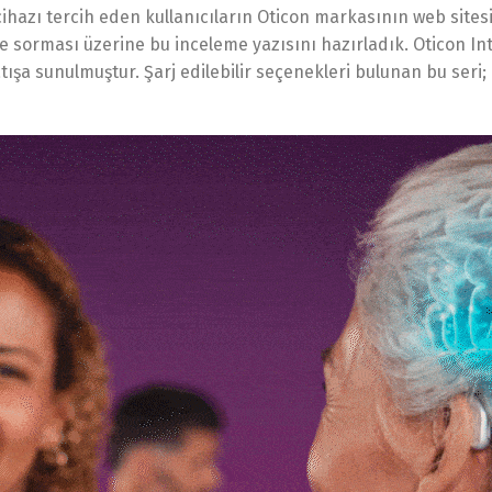
e cihazı tercih eden kullanıcıların Oticon markasının web sit
lere sorması üzerine bu inceleme yazısını hazırladık. Oticon I
ışa sunulmuştur. Şarj edilebilir seçenekleri bulunan bu seri; I