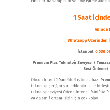
cihazlarına sahip olun ve Emy İşitme ailesin
1 Saat İçind
Anında F
Whatsapp Üzerinden İş
İstanbul:
0 536 0
Premium Plus Teknoloji Seviyesi / Temassız
Sesi Önleme/ 
Oticon Intent 1 MiniRiteR işitme cihazı
Prem
teknoloji içeriğini şarj edilebilirlik ile birleşt
teknoloji seviyesi Oticon Intent 1 MiniRite R
ya da sınıf ortamı sizin için çok kolay.