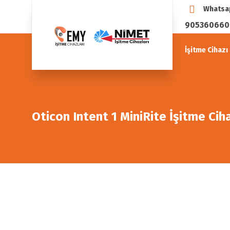
Whatsa
90536066
İşitme Cihazı 
Oticon Intent 1 MiniRite İşitme Cih