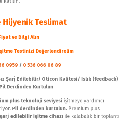
e katılın.
e Hijyenik Teslimat
iyat ve Bilgi Alın
itme Testinizi Değerlendirelim
66 0959
/
0 536 066 06 89
 Şarj Edilebilir/ Oticon Kalitesi/ Islık (feedback)
Pil Derdinden Kurtulun
ium plus teknoloji seviyesi
işitmeye yardımcı
iriyor.
Pil derdinden kurtulun.
Premium plus
şarj edilebilir işitme cihazı
ile kalabalık bir toplantı