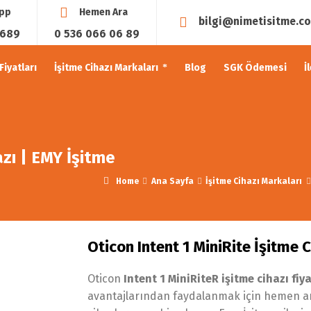
pp
Hemen Ara
bilgi@nimetisitme.c
0689
0 536 066 06 89
Fiyatları
İşitme Cihazı Markaları
Blog
SGK Ödemesi
İ
azı | EMY İşitme
Home
Ana Sayfa
İşitme Cihazı Markaları
Oticon Intent 1 MiniRite İşitme C
Oticon
Intent 1 MiniRiteR işitme cihazı fiya
avantajlarından faydalanmak için hemen aray