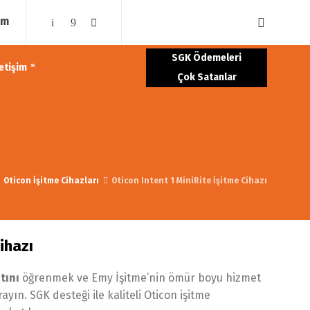
om
SGK Ödemeleri
letişim
Çok Satanlar
Oticon İşitme Cihazları
Oticon Intent 1 MiniRite İşitme Cihazı
ihazı
tını
öğrenmek ve Emy İşitme’nin ömür boyu hizmet
ın. SGK desteği ile kaliteli Oticon işitme