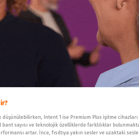
ir?
k düşünülebilirken, Intent 1 ise Premium Plus işitme cihazlar
 bant sayısı ve teknolojik özelliklerde farklılıklar bulunmaktad
formansı artar. İnce, fısıltıya yakın sesler ve uzaktaki sesler