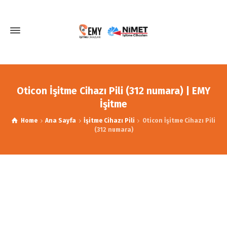
Oticon İşitme Cihazı Pili (312 numara) | EMY
İşitme
Home
Ana Sayfa
İşitme Cihazı Pili
Oticon İşitme Cihazı Pili
(312 numara)