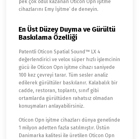
pek çok ödül kazanan Oticon Opn işitme
cihazlarını Emy İşitme’ de deneyin.
En Üst Düzey Duyma ve Gürültü
Baskılama Özelliği
Patentli Oticon Spatial Sound™ LX 4
değerlendirici ve velox süper hızlı işlemcinin
gücü ile Oticon Opn işitme cihazı saniyede
100 kez çevreyi tarar. Tüm sesler analiz
edilerek gürültüler baskılanır. Kalabalık bir
cadde, restoran, toplantı, sınıf gibi
ortamlarda gürültüden rahatsız olmadan
konuşmaları anlayabilirsiniz.
Oticon Opn işitme cihazları dünya genelinde
1 milyon adetten fazla satılmıştır. Üstün
Danimarka kalitesi ile üretilen Oticon Opn