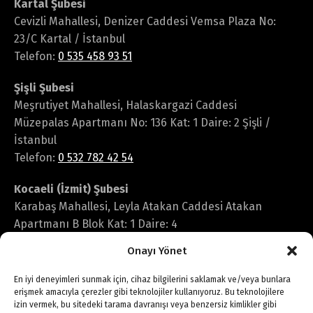
Kartal Şubesi
Cevizli Mahallesi, Denizer Caddesi Vemsa Plaza No:
23/C Kartal / İstanbul
Telefon:
0 535 458 93 51
Şişli Şubesi
Meşrutiyet Mahallesi, Halaskargazi Caddesi
Müzepalas Apartmanı No: 136 Kat: 1 Daire: 2 Şişli /
İstanbul
Telefon:
0 532 782 42 54
Kocaeli (İzmit) Şubesi
Karabaş Mahallesi, Leyla Atakan Caddesi Atakan
Apartmanı B Blok Kat: 1 Daire: 4
İzmit / Kocaeli
Onayı Yönet
Telefon:
0 546 251 17 36
En iyi deneyimleri sunmak için, cihaz bilgilerini saklamak ve/veya bunlara
erişmek amacıyla çerezler gibi teknolojiler kullanıyoruz. Bu teknolojilere
izin vermek, bu sitedeki tarama davranışı veya benzersiz kimlikler gibi