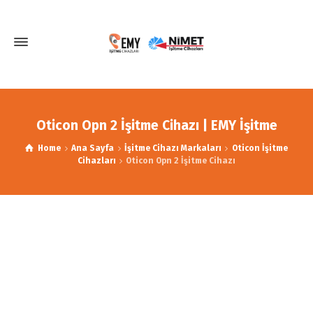
Oticon Opn 2 İşitme Cihazı | EMY İşitme
Home
Ana Sayfa
İşitme Cihazı Markaları
Oticon İşitme
Cihazları
Oticon Opn 2 İşitme Cihazı