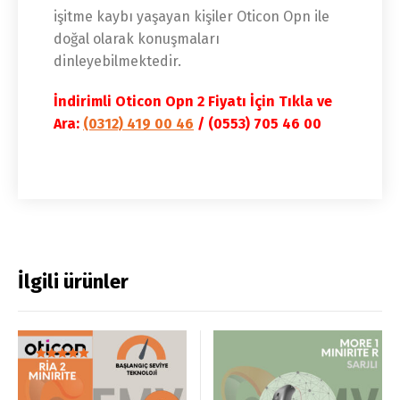
işitme kaybı yaşayan kişiler Oticon Opn ile
doğal olarak konuşmaları
dinleyebilmektedir.
İndirimli Oticon Opn 2 Fiyatı İçin Tıkla ve
Ara:
(0312) 419 00 46
/ (0553) 705 46 00
İlgili ürünler
5 üzerinden
5.00
oy aldı