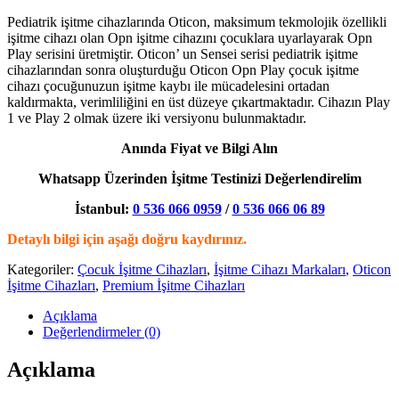
Pediatrik işitme cihazlarında Oticon, maksimum tekmolojik özellikli
işitme cihazı olan Opn işitme cihazını çocuklara uyarlayarak Opn
Play serisini üretmiştir. Oticon’ un Sensei serisi pediatrik işitme
cihazlarından sonra oluşturduğu Oticon Opn Play çocuk işitme
cihazı çocuğunuzun işitme kaybı ile mücadelesini ortadan
kaldırmakta, verimliliğini en üst düzeye çıkartmaktadır. Cihazın Play
1 ve Play 2 olmak üzere iki versiyonu bulunmaktadır.
Anında Fiyat ve Bilgi Alın
Whatsapp Üzerinden İşitme Testinizi Değerlendirelim
İstanbul:
0 536 066 0959
/
0 536 066 06 89
Detaylı bilgi için aşağı doğru kaydırınız.
Kategoriler:
Çocuk İşitme Cihazları
,
İşitme Cihazı Markaları
,
Oticon
İşitme Cihazları
,
Premium İşitme Cihazları
Açıklama
Değerlendirmeler (0)
Açıklama