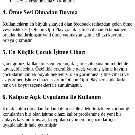
GPS sayesinde cihazın konumu
4. Ötme Sesi Olmadan Duyma
Kullanıcıların en büyük şikayeti olan feedback (cihazdan gelen ötme
veya ıslık sesi) Oticon Opn Play çocuk işitme cihazında tamamen
ortadan kaldırılmıştır yani ötme yapmayan işitme cihazı kavramı
ortaya çıkmıştır.
5. En Küçük Çocuk İşitme Cihazı
Çocuğunuz, kullanabileceği en küçük işitme cihazına bu model ile
kavuşabilecektir. Özellikle ergenliğine geçiş yapmış işitme kayıplı
çocuklarımızın en büyük beklentisi olan görünmez işitme cihazı ve
az görünen işitme cihazı tasarımı Oticon Opn Play serisinde farklı
renk ve boyut seçenekleri ile sunulmuştur.
6. Kalıpsız Açık Uygulama İle Kullanım
Kulak kalıbı olmadan kullanılabilmesi ile ailelerimizin en zorlandığı
konulardan biri olan işitme cihazı kalıbı problemine de yeni bir
anlayış kazandırmış, açık uygulama yöntemini çocuklar için
uygulanabilir hale getirmiştir.