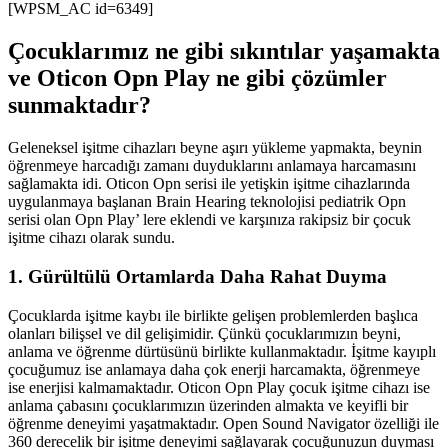
[WPSM_AC id=6349]
Çocuklarımız ne gibi sıkıntılar yaşamakta
ve Oticon Opn Play ne gibi çözümler
sunmaktadır?
Geleneksel işitme cihazları beyne aşırı yükleme yapmakta, beynin
öğrenmeye harcadığı zamanı duyduklarını anlamaya harcamasını
sağlamakta idi. Oticon Opn serisi ile yetişkin işitme cihazlarında
uygulanmaya başlanan Brain Hearing teknolojisi pediatrik Opn
serisi olan Opn Play’ lere eklendi ve karşınıza rakipsiz bir çocuk
işitme cihazı olarak sundu.
1. Gürültülü Ortamlarda Daha Rahat Duyma
Çocuklarda işitme kaybı ile birlikte gelişen problemlerden başlıca
olanları bilişsel ve dil gelişimidir. Çünkü çocuklarımızın beyni,
anlama ve öğrenme dürtüsünü birlikte kullanmaktadır. İşitme kayıplı
çocuğumuz ise anlamaya daha çok enerji harcamakta, öğrenmeye
ise enerjisi kalmamaktadır. Oticon Opn Play çocuk işitme cihazı ise
anlama çabasını çocuklarımızın üzerinden almakta ve keyifli bir
öğrenme deneyimi yaşatmaktadır. Open Sound Navigator özelliği ile
360 derecelik bir işitme deneyimi sağlayarak çocuğunuzun duyması