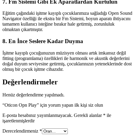
7. Fm Sistemi Gibi Ek Aparatlardan Kurtulun
Eğitim çağındaki işitme kayıplı çocuklarımıza sağladığı Open Sound
Navigator özelliği ile ekstra bir Fm Sistemi, boyun aparatı ihtiyacını
tamamen kullanıcı isteğine bırakır hale getirmiş, zorunluluk
olmaktan çıkartmıştır.
8. En İnce Seslere Kadar Duyma
İşitme kayıplı çocuğunuzun müzisyen olması artık imkansız değil
fitting (programlama) özellikleri ile harmonik ve akustik değerlerini
doğal duyum seviyesine getirmiş, çocuklarınızın yeteneklerinde dost
olmuş bir çocuk işitme cihazıdır.
Değerlendirmeler
Henüz değerlendirme yapılmadı.
“Oticon Opn Play” için yorum yapan ilk kişi siz olun
E-posta hesabınız yayımlanmayacak.
Gerekli alanlar
*
ile
işaretlenmişlerdir
Derecelendirmeniz
*