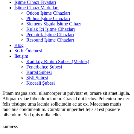
İşitme Cihazı Fiyatları
İşitme Cihazı Markaları
Oticon İşitme Cihazları
Philips İşitme Cihazları
Siemens Signia İşitme Cihazı
Kulak İçi İşitme Cihazları
Pediatrik İşitme Cihazları
Resound İşitme Cihazları
Blog
SGK Ödemesi
İletişim
Kadıköy Rıhtım Şubesi (Merkez)
Fenerbahçe Şubesi
Kartal Şubesi
Şişli Şubesi
Kocaeli Şubesi
Etiam magna arcu, ullamcorper ut pulvinar et, ornare sit amet ligula.
Aliquam vitae bibendum lorem. Cras id dui lectus. Pellentesque nec
felis tristique urna lacinia sollicitudin ac ac ex. Maecenas mattis
faucibus condimentum. Curabitur imperdiet felis at est posuere
bibendum. Sed quis nulla tellus.
ADDRESS