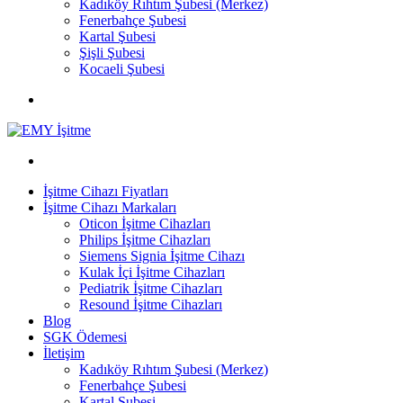
Kadıköy Rıhtım Şubesi (Merkez)
Fenerbahçe Şubesi
Kartal Şubesi
Şişli Şubesi
Kocaeli Şubesi
İşitme Cihazı Fiyatları
İşitme Cihazı Markaları
Oticon İşitme Cihazları
Philips İşitme Cihazları
Siemens Signia İşitme Cihazı
Kulak İçi İşitme Cihazları
Pediatrik İşitme Cihazları
Resound İşitme Cihazları
Blog
SGK Ödemesi
İletişim
Kadıköy Rıhtım Şubesi (Merkez)
Fenerbahçe Şubesi
Kartal Şubesi