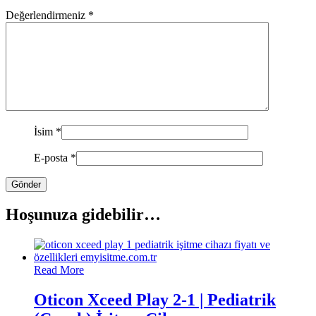
Değerlendirmeniz
*
İsim
*
E-posta
*
Hoşunuza gidebilir…
Read More
Oticon Xceed Play 2-1 | Pediatrik