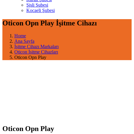
Şişli Şubesi
Kocaeli Şubesi
Oticon Opn Play İşitme Cihazı
Home
Ana Sayfa
İşitme Cihazı Markaları
Oticon İşitme Cihazları
Oticon Opn Play
Oticon Opn Play